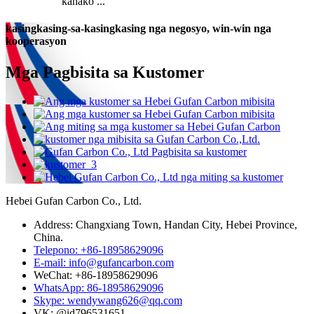
kanako ...
kasingkasing-sa-kasingkasing nga negosyo, win-win nga
kooperasyon
Mga Pagbisita sa Kustomer
Hebei Gufan Carbon Co., Ltd.
Address: Changxiang Town, Handan City, Hebei Province,
China.
Telepono: +86-18958629096
E-mail: info@gufancarbon.com
WeChat: +86-18958629096
WhatsApp: 86-18958629096
Skype: wendywang626@qq.com
VK: @id796531651