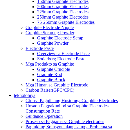
150mm Graphite Electrodes
200mm Graphite Electrodes
225mm Graphite Electrodes
250mm Graphite Electrodes
75-250mm Graphite Electrodes
Graphite Electrode Nipple
Graphite Scrap ug Powder
Graphite Electrode Scrap
Graphite Powder
Electrode Paste
Overview sa Electrode Paste
Soderberg Electrode Paste
Mga Produkto sa Graphite
Graphite Crucible
Graphite Rod
Graphite Block
Mga Himan sa Graphite Electrode
Carbon Raiser(GPC/CPC)
teknolohiya
Giunsa Pagpili ang Husto nga Graphite Electrodes
Unsaon Pagpakunhod sa Graphite Electrodes
Consumption Rate
Guidance Operation
Proseso sa Paggama sa Graphite electrodes
Pagtuki ug Solusyon alang sa mga Problema sa