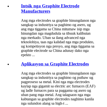
Intsik nga Graphite Electrode
Manufacturers
Ang mga electrodes sa graphite hinungdanon nga
sangkap sa industriya sa paghimo og asero, ug
ang mga tiggama sa China mitumaw isip mga
hinungdan nga magdudula sa tibuuk kalibutan
nga merkado. Uban sa ilang advanced nga
teknolohiya, taas nga kalidad nga mga produkto,
ug kompetisyon nga presyo, ang mga tiggama sa
graphite electrode sa China adunay dako nga
epekto ...
Aplikasyon sa Graphite Electrodes
Ang mga electrodes sa graphite hinungdanon nga
sangkap sa industriya sa paghimo og puthaw ug
pagproseso sa metal. Kini nga mga electrodes
kaylap nga gigamit sa electric arc furnaces (EAF)
ug ladle furnaces para sa paggama og asero ug
uban pang mga metal. Ang talagsaon nga mga
kabtangan sa graphite electrodes naghimo kanila
nga sulundon alang sa high-t ...