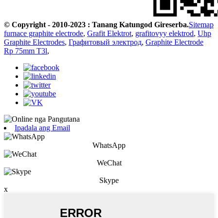
© Copyright - 2010-2023 : Tanang Katungod Gireserba.
Sitemap
furnace graphite electrode
,
Grafit Elektrot
,
grafitovyy elektrod
,
Uhp
Graphite Electrodes
,
Графитовый электрод
,
Graphite Electrode
Rp 75mm T3l
,
Ipadala ang Email
WhatsApp
WeChat
Skype
x