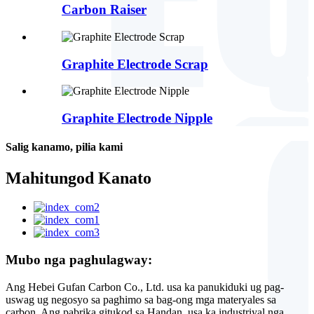
Carbon Raiser
Graphite Electrode Scrap
Graphite Electrode Nipple
Salig kanamo, pilia kami
Mahitungod Kanato
Mubo nga paghulagway:
Ang Hebei Gufan Carbon Co., Ltd. usa ka panukiduki ug pag-
uswag ug negosyo sa paghimo sa bag-ong mga materyales sa
carbon. Ang pabrika gitukod sa Handan, usa ka industriyal nga