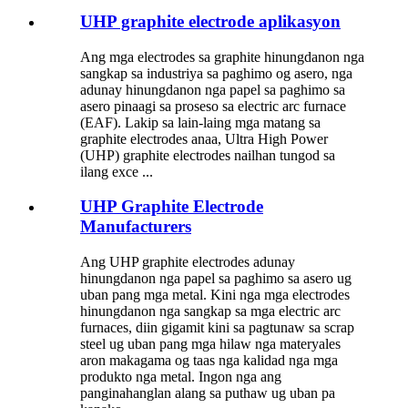
UHP graphite electrode aplikasyon
Ang mga electrodes sa graphite hinungdanon nga
sangkap sa industriya sa paghimo og asero, nga
adunay hinungdanon nga papel sa paghimo sa
asero pinaagi sa proseso sa electric arc furnace
(EAF). Lakip sa lain-laing mga matang sa
graphite electrodes anaa, Ultra High Power
(UHP) graphite electrodes nailhan tungod sa
ilang exce ...
UHP Graphite Electrode
Manufacturers
Ang UHP graphite electrodes adunay
hinungdanon nga papel sa paghimo sa asero ug
uban pang mga metal. Kini nga mga electrodes
hinungdanon nga sangkap sa mga electric arc
furnaces, diin gigamit kini sa pagtunaw sa scrap
steel ug uban pang mga hilaw nga materyales
aron makagama og taas nga kalidad nga mga
produkto nga metal. Ingon nga ang
panginahanglan alang sa puthaw ug uban pa