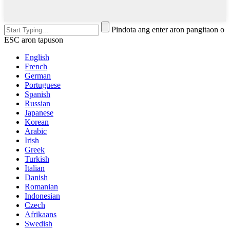
Pindota ang enter aron pangitaon o
ESC aron tapuson
English
French
German
Portuguese
Spanish
Russian
Japanese
Korean
Arabic
Irish
Greek
Turkish
Italian
Danish
Romanian
Indonesian
Czech
Afrikaans
Swedish