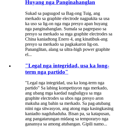
Huyang nga Panginahanglan
Sukad sa pagsugod sa Bag-ong Tuig, ang
merkado sa graphite electrode nagpakita sa usa
ka uso sa lig-on nga mga presyo apan huyang
nga panginahanglan. Sumala sa pagrepaso sa
presyo sa merkado sa mga graphite electrodes sa
China kaniadtong Enero 4, ang kinatibuk-ang
presyo sa merkado sa pagkakaron lig-on.
Pananglitan, alang sa ultra-high power graphite
el...
"Legal nga integridad, usa ka long-
term nga partido"
"Legal nga integridad, usa ka long-term nga
partido" Sa labing kompetisyon nga merkado,
ang ubang mga kaedad nagbaligya sa mga
graphite electrodes sa ubos nga presyo aron
makuha ang bahin sa merkado. Sa pag-atubang
niini nga sitwasyon, ang atong mga kasingkasing
kaniadto nagduhaduha. Bisan pa, sa katapusan,
ang pangatarungan midaog sa temporaryo nga
ganansya sa among atubangan. Gipili namo...