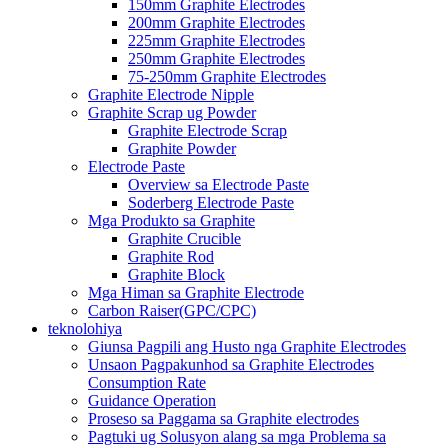
150mm Graphite Electrodes
200mm Graphite Electrodes
225mm Graphite Electrodes
250mm Graphite Electrodes
75-250mm Graphite Electrodes
Graphite Electrode Nipple
Graphite Scrap ug Powder
Graphite Electrode Scrap
Graphite Powder
Electrode Paste
Overview sa Electrode Paste
Soderberg Electrode Paste
Mga Produkto sa Graphite
Graphite Crucible
Graphite Rod
Graphite Block
Mga Himan sa Graphite Electrode
Carbon Raiser(GPC/CPC)
teknolohiya
Giunsa Pagpili ang Husto nga Graphite Electrodes
Unsaon Pagpakunhod sa Graphite Electrodes
Consumption Rate
Guidance Operation
Proseso sa Paggama sa Graphite electrodes
Pagtuki ug Solusyon alang sa mga Problema sa