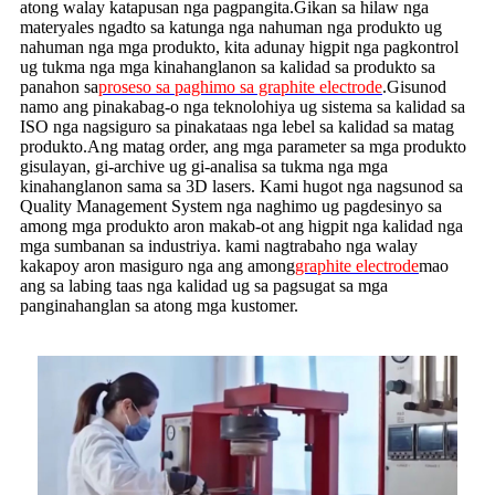
atong walay katapusan nga pagpangita.Gikan sa hilaw nga
materyales ngadto sa katunga nga nahuman nga produkto ug
nahuman nga mga produkto, kita adunay higpit nga pagkontrol
ug tukma nga mga kinahanglanon sa kalidad sa produkto sa
panahon sa
proseso sa paghimo sa graphite electrode
.Gisunod
namo ang pinakabag-o nga teknolohiya ug sistema sa kalidad sa
ISO nga nagsiguro sa pinakataas nga lebel sa kalidad sa matag
produkto.Ang matag order, ang mga parameter sa mga produkto
gisulayan, gi-archive ug gi-analisa sa tukma nga mga
kinahanglanon sama sa 3D lasers. Kami hugot nga nagsunod sa
Quality Management System nga naghimo ug pagdesinyo sa
among mga produkto aron makab-ot ang higpit nga kalidad nga
mga sumbanan sa industriya. kami nagtrabaho nga walay
kakapoy aron masiguro nga ang among
graphite electrode
mao
ang sa labing taas nga kalidad ug sa pagsugat sa mga
panginahanglan sa atong mga kustomer.