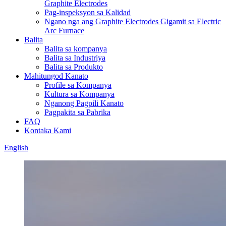
Graphite Electrodes
Pag-inspeksyon sa Kalidad
Ngano nga ang Graphite Electrodes Gigamit sa Electric
Arc Furnace
Balita
Balita sa kompanya
Balita sa Industriya
Balita sa Produkto
Mahitungod Kanato
Profile sa Kompanya
Kultura sa Kompanya
Nganong Pagpili Kanato
Pagpakita sa Pabrika
FAQ
Kontaka Kami
English