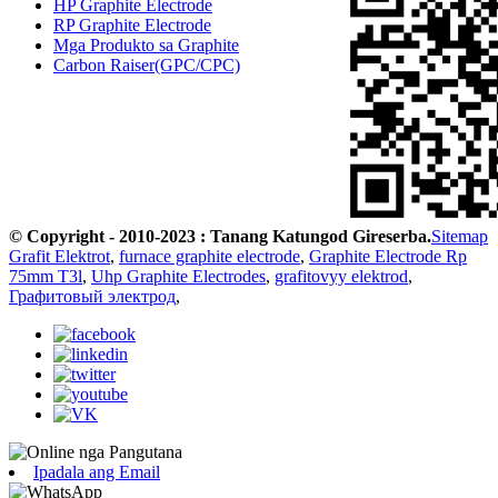
HP Graphite Electrode
RP Graphite Electrode
Mga Produkto sa Graphite
Carbon Raiser(GPC/CPC)
© Copyright - 2010-2023 : Tanang Katungod Gireserba.
Sitemap
Grafit Elektrot
,
furnace graphite electrode
,
Graphite Electrode Rp
75mm T3l
,
Uhp Graphite Electrodes
,
grafitovyy elektrod
,
Графитовый электрод
,
Ipadala ang Email