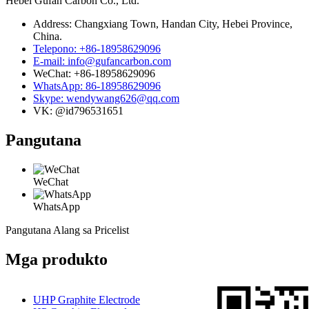
Hebei Gufan Carbon Co., Ltd.
Address: Changxiang Town, Handan City, Hebei Province,
China.
Telepono: +86-18958629096
E-mail: info@gufancarbon.com
WeChat: +86-18958629096
WhatsApp: 86-18958629096
Skype: wendywang626@qq.com
VK: @id796531651
Pangutana
WeChat
WhatsApp
Pangutana Alang sa Pricelist
Mga produkto
UHP Graphite Electrode