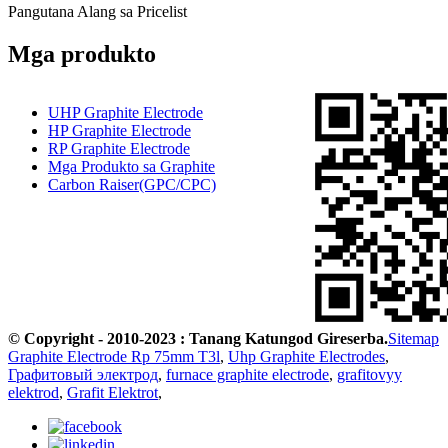
Pangutana Alang sa Pricelist
Mga produkto
UHP Graphite Electrode
HP Graphite Electrode
RP Graphite Electrode
Mga Produkto sa Graphite
Carbon Raiser(GPC/CPC)
© Copyright - 2010-2023 : Tanang Katungod Gireserba.
Sitemap
Graphite Electrode Rp 75mm T3l
,
Uhp Graphite Electrodes
,
Графитовый электрод
,
furnace graphite electrode
,
grafitovyy
elektrod
,
Grafit Elektrot
,