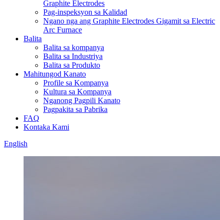
Graphite Electrodes
Pag-inspeksyon sa Kalidad
Ngano nga ang Graphite Electrodes Gigamit sa Electric
Arc Furnace
Balita
Balita sa kompanya
Balita sa Industriya
Balita sa Produkto
Mahitungod Kanato
Profile sa Kompanya
Kultura sa Kompanya
Nganong Pagpili Kanato
Pagpakita sa Pabrika
FAQ
Kontaka Kami
English