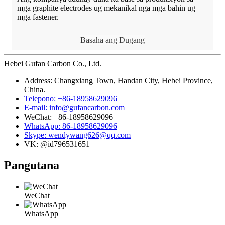
mga graphite electrodes ug mekanikal nga mga bahin ug
mga fastener.
Basaha ang Dugang
Hebei Gufan Carbon Co., Ltd.
Address: Changxiang Town, Handan City, Hebei Province,
China.
Telepono: +86-18958629096
E-mail: info@gufancarbon.com
WeChat: +86-18958629096
WhatsApp: 86-18958629096
Skype: wendywang626@qq.com
VK: @id796531651
Pangutana
WeChat
WhatsApp