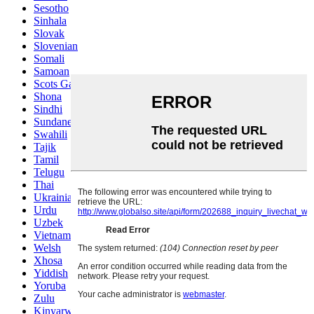
Sesotho
Sinhala
Slovak
Slovenian
Somali
Samoan
Scots Gaelic
Shona
Sindhi
Sundanese
Swahili
Tajik
Tamil
Telugu
Thai
Ukrainian
Urdu
Uzbek
Vietnamese
Welsh
Xhosa
Yiddish
Yoruba
Zulu
Kinyarwanda