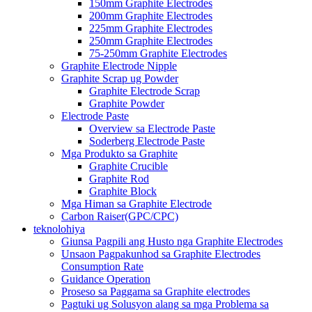
150mm Graphite Electrodes
200mm Graphite Electrodes
225mm Graphite Electrodes
250mm Graphite Electrodes
75-250mm Graphite Electrodes
Graphite Electrode Nipple
Graphite Scrap ug Powder
Graphite Electrode Scrap
Graphite Powder
Electrode Paste
Overview sa Electrode Paste
Soderberg Electrode Paste
Mga Produkto sa Graphite
Graphite Crucible
Graphite Rod
Graphite Block
Mga Himan sa Graphite Electrode
Carbon Raiser(GPC/CPC)
teknolohiya
Giunsa Pagpili ang Husto nga Graphite Electrodes
Unsaon Pagpakunhod sa Graphite Electrodes
Consumption Rate
Guidance Operation
Proseso sa Paggama sa Graphite electrodes
Pagtuki ug Solusyon alang sa mga Problema sa