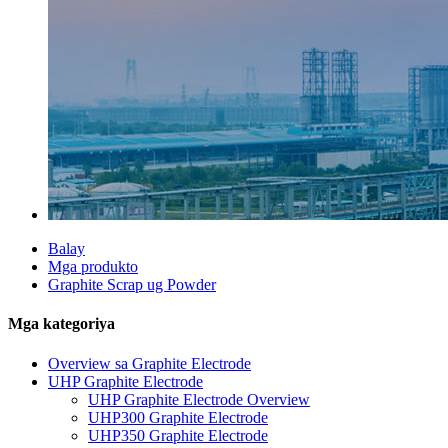
Balay
Mga produkto
Graphite Scrap ug Powder
Mga kategoriya
Overview sa Graphite Electrode
UHP Graphite Electrode
UHP Graphite Electrode Overview
UHP300 Graphite Electrode
UHP350 Graphite Electrode