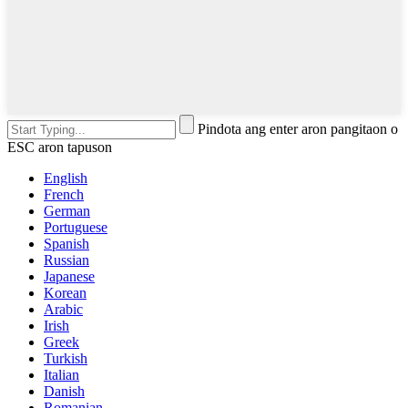
Pindota ang enter aron pangitaon o
ESC aron tapuson
English
French
German
Portuguese
Spanish
Russian
Japanese
Korean
Arabic
Irish
Greek
Turkish
Italian
Danish
Romanian