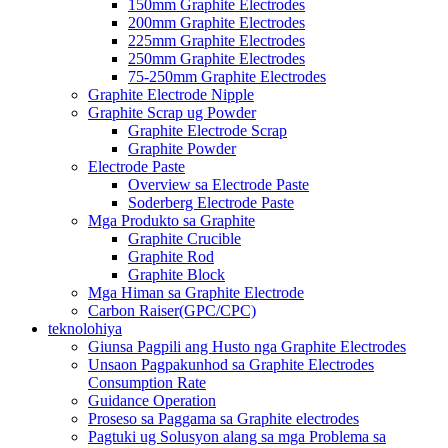
150mm Graphite Electrodes
200mm Graphite Electrodes
225mm Graphite Electrodes
250mm Graphite Electrodes
75-250mm Graphite Electrodes
Graphite Electrode Nipple
Graphite Scrap ug Powder
Graphite Electrode Scrap
Graphite Powder
Electrode Paste
Overview sa Electrode Paste
Soderberg Electrode Paste
Mga Produkto sa Graphite
Graphite Crucible
Graphite Rod
Graphite Block
Mga Himan sa Graphite Electrode
Carbon Raiser(GPC/CPC)
teknolohiya
Giunsa Pagpili ang Husto nga Graphite Electrodes
Unsaon Pagpakunhod sa Graphite Electrodes
Consumption Rate
Guidance Operation
Proseso sa Paggama sa Graphite electrodes
Pagtuki ug Solusyon alang sa mga Problema sa