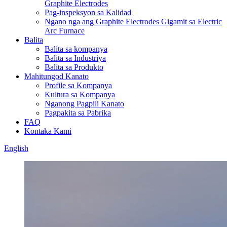
Graphite Electrodes
Pag-inspeksyon sa Kalidad
Ngano nga ang Graphite Electrodes Gigamit sa Electric
Arc Furnace
Balita
Balita sa kompanya
Balita sa Industriya
Balita sa Produkto
Mahitungod Kanato
Profile sa Kompanya
Kultura sa Kompanya
Nganong Pagpili Kanato
Pagpakita sa Pabrika
FAQ
Kontaka Kami
English