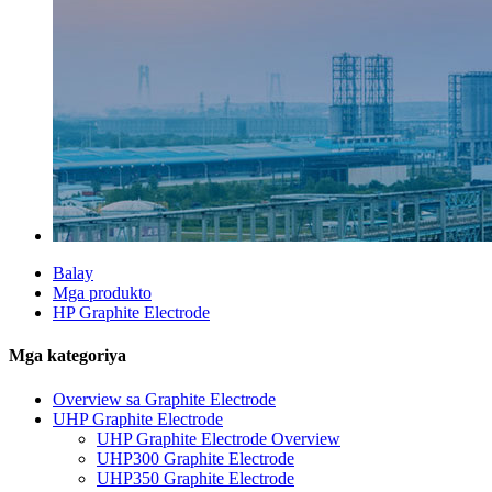
Balay
Mga produkto
HP Graphite Electrode
Mga kategoriya
Overview sa Graphite Electrode
UHP Graphite Electrode
UHP Graphite Electrode Overview
UHP300 Graphite Electrode
UHP350 Graphite Electrode