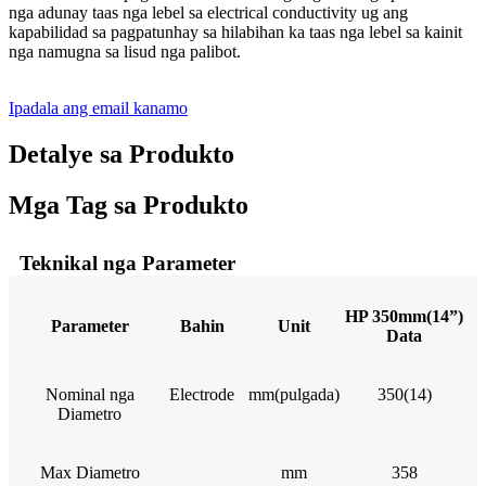
nga adunay taas nga lebel sa electrical conductivity ug ang
kapabilidad sa pagpatunhay sa hilabihan ka taas nga lebel sa kainit
nga namugna sa lisud nga palibot.
Ipadala ang email kanamo
Detalye sa Produkto
Mga Tag sa Produkto
Teknikal nga Parameter
HP 350mm(14”)
Parameter
Bahin
Unit
Data
Nominal nga
Electrode
mm(pulgada)
350(14)
Diametro
Max Diametro
mm
358