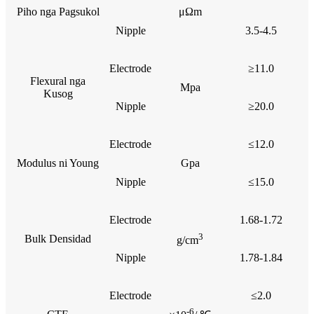
Piho nga Pagsukol
μΩm
Nipple
3.5-4.5
Electrode
≥11.0
Flexural nga
Mpa
Kusog
Nipple
≥20.0
Electrode
≤12.0
Modulus ni Young
Gpa
Nipple
≤15.0
Electrode
1.68-1.72
3
Bulk Densidad
g/cm
Nipple
1.78-1.84
Electrode
≤2.0
-6