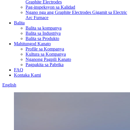
Graphite Electrodes
Pag-inspeksyon sa Kalidad
Ngano nga ang Graphite Electrodes Gigamit sa Electric
Arc Furnace
Balita
Balita sa kompanya
Balita sa Industriya
Balita sa Produkto
Mahitungod Kanato
Profile sa Kompanya
Kultura sa Kompanya
Nganong Pagpili Kanato
Pagpakita sa Pabrika
FAQ
Kontaka Kami
English