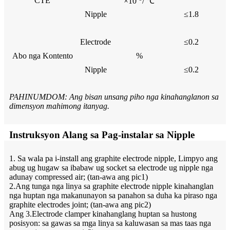
CTE
×10
/ ℃
Nipple
≤1.8
Electrode
≤0.2
Abo nga Kontento
%
Nipple
≤0.2
PAHINUMDOM: Ang bisan unsang piho nga kinahanglanon sa
dimensyon mahimong itanyag.
Instruksyon Alang sa Pag-instalar sa Nipple
1. Sa wala pa i-install ang graphite electrode nipple, Limpyo ang
abug ug hugaw sa ibabaw ug socket sa electrode ug nipple nga
adunay compressed air; (tan-awa ang pic1)
2.Ang tunga nga linya sa graphite electrode nipple kinahanglan
nga huptan nga makanunayon sa panahon sa duha ka piraso nga
graphite electrodes joint; (tan-awa ang pic2)
Ang 3.Electrode clamper kinahanglang huptan sa hustong
posisyon: sa gawas sa mga linya sa kaluwasan sa mas taas nga