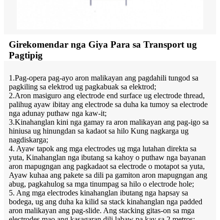
Girekomendar nga Giya Para sa Transport ug
Pagtipig
1.Pag-opera pag-ayo aron malikayan ang pagdahili tungod sa
pagkiling sa elektrod ug pagkabuak sa elektrod;
2.Aron masiguro ang electrode end surface ug electrode thread,
palihug ayaw ibitay ang electrode sa duha ka tumoy sa electrode
nga adunay puthaw nga kaw-it;
3.Kinahanglan kini nga gamay ra aron malikayan ang pag-igo sa
hiniusa ug hinungdan sa kadaot sa hilo Kung nagkarga ug
nagdiskarga;
4. Ayaw tapok ang mga electrodes ug mga lutahan direkta sa
yuta, Kinahanglan nga ibutang sa kahoy o puthaw nga bayanan
aron mapugngan ang pagkadaot sa electrode o motapot sa yuta,
Ayaw kuhaa ang pakete sa dili pa gamiton aron mapugngan ang
abug, pagkahulog sa mga tinumpag sa hilo o electrode hole;
5. Ang mga electrodes kinahanglan ibutang nga hapsay sa
bodega, ug ang duha ka kilid sa stack kinahanglan nga padded
aron malikayan ang pag-slide. Ang stacking gitas-on sa mga
electrodes mao ang kasagaran dili labaw pa kay sa 2 metros;