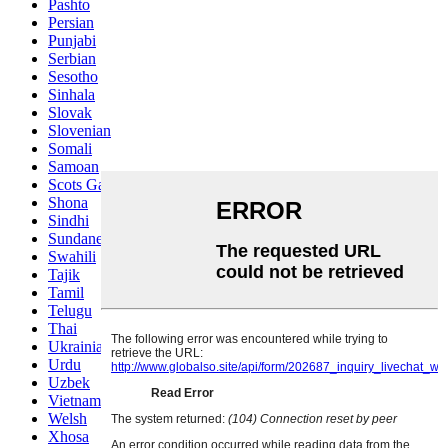
Pashto
Persian
Punjabi
Serbian
Sesotho
Sinhala
Slovak
Slovenian
Somali
Samoan
Scots Gaelic
Shona
Sindhi
Sundanese
Swahili
Tajik
Tamil
Telugu
Thai
Ukrainian
Urdu
Uzbek
Vietnamese
Welsh
Xhosa