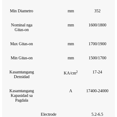
Min Diametro
mm
352
Nominal nga
mm
1600/1800
Gitas-on
Max Gitas-on
mm
1700/1900
Min Gitas-on
mm
1500/1700
Kasamtangang
2
17-24
KA/cm
Densidad
Kasamtangang
A
17400-24000
Kapasidad sa
Pagdala
Electrode
5.2-6.5