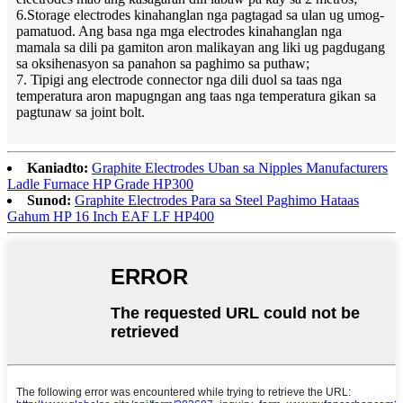
6.Storage electrodes kinahanglan nga pagtagad sa ulan ug umog-
pamatuod. Ang basa nga mga electrodes kinahanglan nga
mamala sa dili pa gamiton aron malikayan ang liki ug pagdugang
sa oksihenasyon sa panahon sa paghimo sa puthaw;
7. Tipigi ang electrode connector nga dili duol sa taas nga
temperatura aron mapugngan ang taas nga temperatura gikan sa
pagtunaw sa joint bolt.
Kaniadto:
Graphite Electrodes Uban sa Nipples Manufacturers
Ladle Furnace HP Grade HP300
Sunod:
Graphite Electrodes Para sa Steel Paghimo Hataas
Gahum HP 16 Inch EAF LF HP400