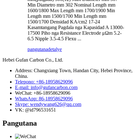
Min Diametro mm 302 Nominal Length mm
1600/1800 Max Length mm 1700/1900 Min
Length mm 1500/1700 Min Length mm
1500/1700 Densidad KA/cm2 17-24
Kasamtangang Pagdala nga Kapasidad A 13000-
17500 Piho nga Resistance Electrode μΩm 5.2-
6.5 Nipple 3.5-4.5 Flexu ...
pangutana
detalye
Hebei Gufan Carbon Co., Ltd.
Address: Changxiang Town, Handan City, Hebei Province,
China.
Telepono: +86-18958629096
E-mail: info@gufancarbon.com
WeChat: +86-18958629096
WhatsApp: 86-18958629096
Skype: wendywang626@qq.com
VK: @id796531651
Pangutana