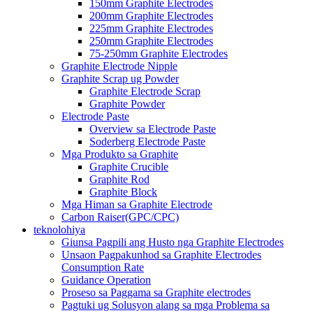
150mm Graphite Electrodes
200mm Graphite Electrodes
225mm Graphite Electrodes
250mm Graphite Electrodes
75-250mm Graphite Electrodes
Graphite Electrode Nipple
Graphite Scrap ug Powder
Graphite Electrode Scrap
Graphite Powder
Electrode Paste
Overview sa Electrode Paste
Soderberg Electrode Paste
Mga Produkto sa Graphite
Graphite Crucible
Graphite Rod
Graphite Block
Mga Himan sa Graphite Electrode
Carbon Raiser(GPC/CPC)
teknolohiya
Giunsa Pagpili ang Husto nga Graphite Electrodes
Unsaon Pagpakunhod sa Graphite Electrodes
Consumption Rate
Guidance Operation
Proseso sa Paggama sa Graphite electrodes
Pagtuki ug Solusyon alang sa mga Problema sa