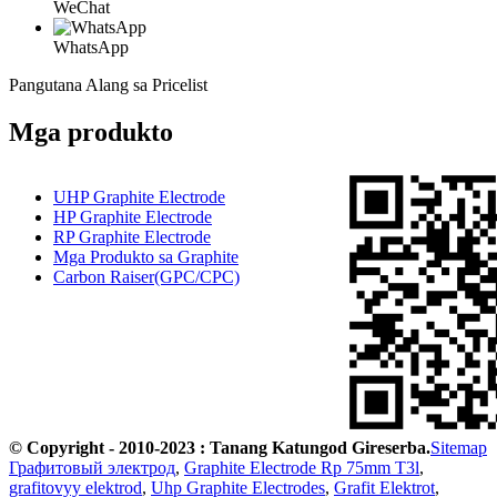
WeChat
WhatsApp
Pangutana Alang sa Pricelist
Mga produkto
UHP Graphite Electrode
HP Graphite Electrode
RP Graphite Electrode
Mga Produkto sa Graphite
Carbon Raiser(GPC/CPC)
© Copyright - 2010-2023 : Tanang Katungod Gireserba.
Sitemap
Графитовый электрод
,
Graphite Electrode Rp 75mm T3l
,
grafitovyy elektrod
,
Uhp Graphite Electrodes
,
Grafit Elektrot
,