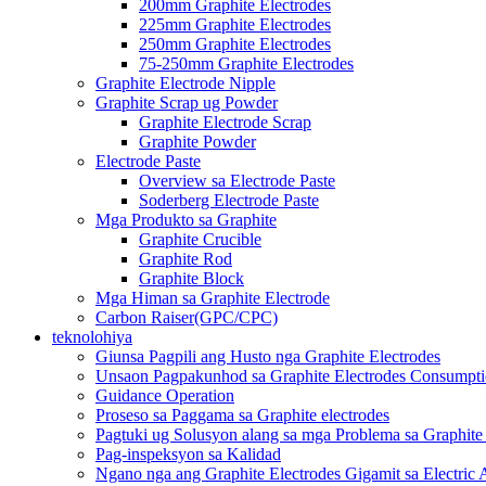
200mm Graphite Electrodes
225mm Graphite Electrodes
250mm Graphite Electrodes
75-250mm Graphite Electrodes
Graphite Electrode Nipple
Graphite Scrap ug Powder
Graphite Electrode Scrap
Graphite Powder
Electrode Paste
Overview sa Electrode Paste
Soderberg Electrode Paste
Mga Produkto sa Graphite
Graphite Crucible
Graphite Rod
Graphite Block
Mga Himan sa Graphite Electrode
Carbon Raiser(GPC/CPC)
teknolohiya
Giunsa Pagpili ang Husto nga Graphite Electrodes
Unsaon Pagpakunhod sa Graphite Electrodes Consumpti
Guidance Operation
Proseso sa Paggama sa Graphite electrodes
Pagtuki ug Solusyon alang sa mga Problema sa Graphite
Pag-inspeksyon sa Kalidad
Ngano nga ang Graphite Electrodes Gigamit sa Electric 