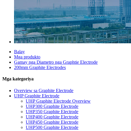
Balay
Mga produkto
Gamay nga Diametro nga Graphtie Electrode
200mm Graphite Electrodes
Mga kategoriya
Overview sa Graphite Electrode
UHP Graphite Electrode
UHP Graphite Electrode Overview
UHP300 Graphite Electrode
UHP350 Graphite Electrode
UHP400 Graphite Electrode
UHP450 Graphite Electrode
UHP500 Graphite Electrode