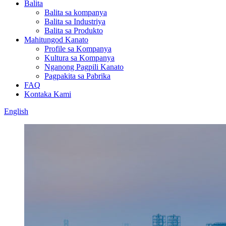
Balita
Balita sa kompanya
Balita sa Industriya
Balita sa Produkto
Mahitungod Kanato
Profile sa Kompanya
Kultura sa Kompanya
Nganong Pagpili Kanato
Pagpakita sa Pabrika
FAQ
Kontaka Kami
English