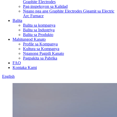
Graphite Electrodes
Pag-inspeksyon sa Kalidad
Ngano nga ang Graphite Electrodes Gigamit sa Electric
Arc Furnace
Balita
Balita sa kompanya
Balita sa Industriya
Balita sa Produkto
Mahitungod Kanato
Profile sa Kompanya
Kultura sa Kompanya
Nganong Pagpili Kanato
Pagpakita sa Pabrika
FAQ
Kontaka Kami
English