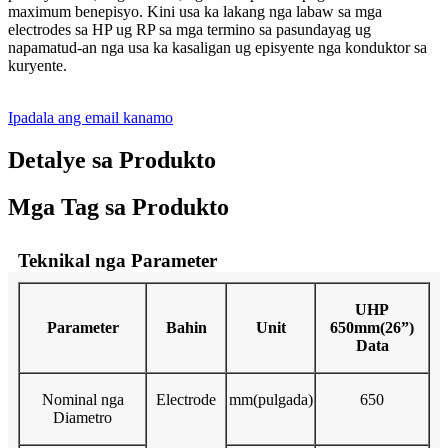
maximum benepisyo. Kini usa ka lakang nga labaw sa mga
electrodes sa HP ug RP sa mga termino sa pasundayag ug
napamatud-an nga usa ka kasaligan ug episyente nga konduktor sa
kuryente.
Ipadala ang email kanamo
Detalye sa Produkto
Mga Tag sa Produkto
Teknikal nga Parameter
UHP
Parameter
Bahin
Unit
650mm(26”)
Data
Nominal nga
Electrode
mm(pulgada)
650
Diametro