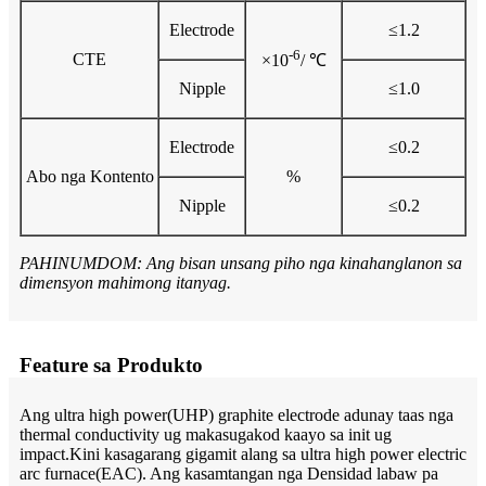
Electrode
≤1.2
-6
CTE
×10
/ ℃
Nipple
≤1.0
Electrode
≤0.2
Abo nga Kontento
%
Nipple
≤0.2
PAHINUMDOM: Ang bisan unsang piho nga kinahanglanon sa
dimensyon mahimong itanyag.
Feature sa Produkto
Ang ultra high power(UHP) graphite electrode adunay taas nga
thermal conductivity ug makasugakod kaayo sa init ug
impact.Kini kasagarang gigamit alang sa ultra high power electric
arc furnace(EAC). Ang kasamtangan nga Densidad labaw pa