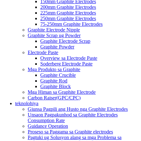
150mm Graphite Electrodes
200mm Graphite Electrodes
225mm Graphite Electrodes
250mm Graphite Electrodes
75-250mm Graphite Electrodes
Graphite Electrode Nipple
Graphite Scrap ug Powder
Graphite Electrode Scrap
Graphite Powder
Electrode Paste
Overview sa Electrode Paste
Soderberg Electrode Paste
Mga Produkto sa Graphite
Graphite Crucible
Graphite Rod
Graphite Block
Mga Himan sa Graphite Electrode
Carbon Raiser(GPC/CPC)
teknolohiya
Giunsa Pagpili ang Husto nga Graphite Electrodes
Unsaon Pagpakunhod sa Graphite Electrodes
Consumption Rate
Guidance Operation
Proseso sa Paggama sa Graphite electrodes
Pagtuki ug Solusyon alang sa mga Problema sa