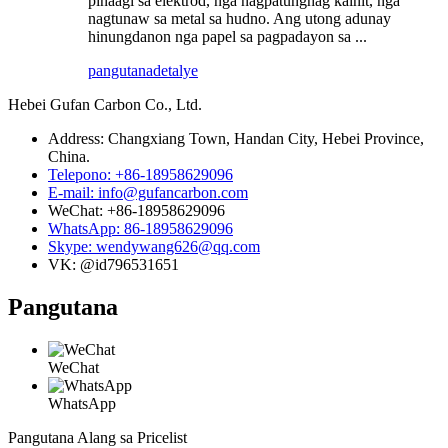
pinaagi sa elektrod, nga nagpatunghag kainit, nga
nagtunaw sa metal sa hudno. Ang utong adunay
hinungdanon nga papel sa pagpadayon sa ...
pangutana
detalye
Hebei Gufan Carbon Co., Ltd.
Address: Changxiang Town, Handan City, Hebei Province,
China.
Telepono: +86-18958629096
E-mail: info@gufancarbon.com
WeChat: +86-18958629096
WhatsApp: 86-18958629096
Skype: wendywang626@qq.com
VK: @id796531651
Pangutana
WeChat
WhatsApp
Pangutana Alang sa Pricelist