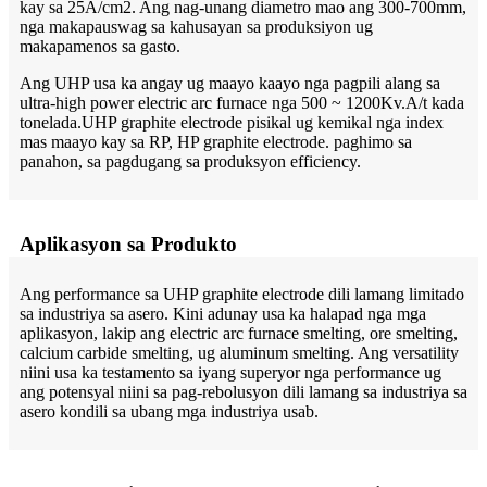
kay sa 25A/cm2. Ang nag-unang diametro mao ang 300-700mm,
nga makapauswag sa kahusayan sa produksiyon ug
makapamenos sa gasto.
Ang UHP usa ka angay ug maayo kaayo nga pagpili alang sa
ultra-high power electric arc furnace nga 500 ~ 1200Kv.A/t kada
tonelada.UHP graphite electrode pisikal ug kemikal nga index
mas maayo kay sa RP, HP graphite electrode. paghimo sa
panahon, sa pagdugang sa produksyon efficiency.
Aplikasyon sa Produkto
Ang performance sa UHP graphite electrode dili lamang limitado
sa industriya sa asero. Kini adunay usa ka halapad nga mga
aplikasyon, lakip ang electric arc furnace smelting, ore smelting,
calcium carbide smelting, ug aluminum smelting. Ang versatility
niini usa ka testamento sa iyang superyor nga performance ug
ang potensyal niini sa pag-rebolusyon dili lamang sa industriya sa
asero kondili sa ubang mga industriya usab.