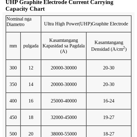
UHP Graphite Electrode Current Carrying
Capacity Chart
Nominal nga
Ultra High Power(UHP)Graphite Electrode
Diametro
Kasamtangang
Kasamtangang
mm
pulgada
Kapasidad sa Pagdala
2
Densidad (A/cm
)
(A)
300
12
20000-30000
20-30
350
14
20000-30000
20-30
400
16
25000-40000
16-24
450
18
32000-45000
19-27
500
20
38000-55000
18-27