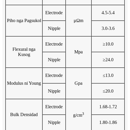
Electrode
4.5-5.4
Piho nga Pagsukol
μΩm
Nipple
3.0-3.6
Electrode
≥10.0
Flexural nga
Mpa
Kusog
Nipple
≥24.0
Electrode
≤13.0
Modulus ni Young
Gpa
Nipple
≤20.0
Electrode
1.68-1.72
3
Bulk Densidad
g/cm
Nipple
1.80-1.86