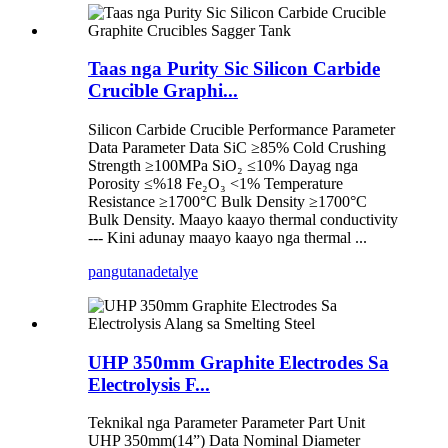
Taas nga Purity Sic Silicon Carbide
Crucible Graphi...
Silicon Carbide Crucible Performance Parameter
Data Parameter Data SiC ≥85% Cold Crushing
Strength ≥100MPa SiO₂ ≤10% Dayag nga
Porosity ≤%18 Fe₂O₃ <1% Temperature
Resistance ≥1700°C Bulk Density ≥1700°C
Bulk Density. Maayo kaayo thermal conductivity
--- Kini adunay maayo kaayo nga thermal ...
pangutana
detalye
UHP 350mm Graphite Electrodes Sa
Electrolysis F...
Teknikal nga Parameter Parameter Part Unit
UHP 350mm(14”) Data Nominal Diameter