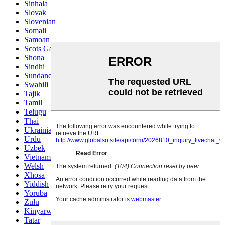
Sinhala
Slovak
Slovenian
Somali
Samoan
Scots Gaelic
Shona
Sindhi
Sundanese
Swahili
Tajik
Tamil
Telugu
Thai
Ukrainian
Urdu
Uzbek
Vietnamese
Welsh
Xhosa
Yiddish
Yoruba
Zulu
Kinyarwanda
Tatar