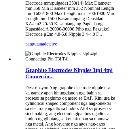
Electrode mm(pulgada) 350(14) Max Diameter
mm 358 Min Diameter mm 352 Nominal Length
mm 1600/1800 Max Length mm 1700/1900 Min
Length mm 1500 Kasamtangang Densidad
KA/cm2 20-30 Kasamtangang Pagdala nga
Kapasidad A 20000-30000 Piho nga Pagsukol
Electrode μΩm 4.8-5.8 Nipple 3.4-4.0 F...
pangutana
detalye
Graphite Electrodes Nipples 3tpi 4tpi
Connectin...
Deskripsyon Ang graphite electrode nipple usa
ka gamay apan hinungdanon nga bahin sa
proseso sa paghimo og asero sa EAF. Kini usa ka
cylindrical-shaped component nga nagkonektar
sa electrode ngadto sa hudno. Atol sa proseso sa
steelmaking, ang electrode gipaubos ngadto sa
hudno ug gibutang sa kontak uban sa tinunaw
nga metal. Ang koryente nga agos nag-agos