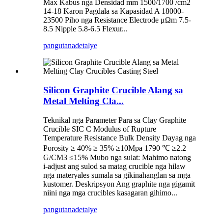
Max Kabus nga Densidad mm 1500/1700 /cm2
14-18 Karon Pagdala sa Kapasidad A 18000-
23500 Piho nga Resistance Electrode μΩm 7.5-
8.5 Nipple 5.8-6.5 Flexur...
pangutana
detalye
Silicon Graphite Crucible Alang sa
Metal Melting Cla...
Teknikal nga Parameter Para sa Clay Graphite
Crucible SIC C Modulus of Rupture
Temperature Resistance Bulk Density Dayag nga
Porosity ≥ 40% ≥ 35% ≥10Mpa 1790 ℃ ≥2.2
G/CM3 ≤15% Mubo nga sulat: Mahimo natong
i-adjust ang sulod sa matag crucible nga hilaw
nga materyales sumala sa gikinahanglan sa mga
kustomer. Deskripsyon Ang graphite nga gigamit
niini nga mga crucibles kasagaran gihimo...
pangutana
detalye